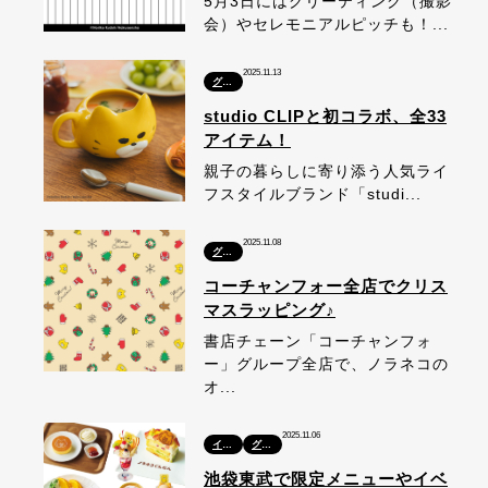
5月3日にはグリーティング（撮影
会）やセレモニアルピッチも！...
2025.11.13
グッズ
studio CLIPと初コラボ、全33
アイテム！
親子の暮らしに寄り添う人気ライ
フスタイルブランド「studi...
2025.11.08
グッズ
コーチャンフォー全店でクリス
マスラッピング♪
書店チェーン「コーチャンフォ
ー」グループ全店で、ノラネコの
オ...
2025.11.06
イベント
グッズ
池袋東武で限定メニューやイベ