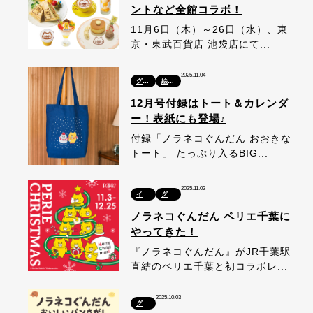
ントなど全館コラボ！
11月6日（木）～26日（水）、東
京・東武百貨店 池袋店にて...
2025.11.04
グッズ
絵本・本
12月号付録はトート＆カレンダ
ー！表紙にも登場♪
付録「ノラネコぐんだん おおきな
トート」 たっぷり入るBIG...
2025.11.02
イベント
グッズ
ノラネコぐんだん ペリエ千葉に
やってきた！
『ノラネコぐんだん』がJR千葉駅
直結のペリエ千葉と初コラボレ...
2025.10.03
グッズ