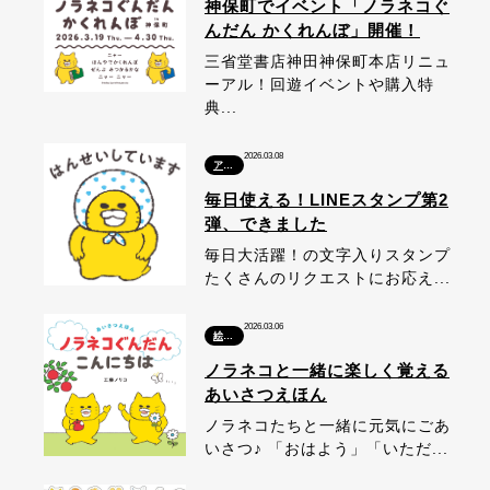
神保町でイベント「ノラネコぐ
んだん かくれんぼ」開催！
三省堂書店神田神保町本店リニュ
ーアル！回遊イベントや購入特
典...
2026.03.08
アプリ
毎日使える！LINEスタンプ第2
弾、できました
毎日大活躍！の文字入りスタンプ
たくさんのリクエストにお応え...
2026.03.06
絵本・本
ノラネコと一緒に楽しく覚える
あいさつえほん
ノラネコたちと一緒に元気にごあ
いさつ♪ 「おはよう」「いただ...