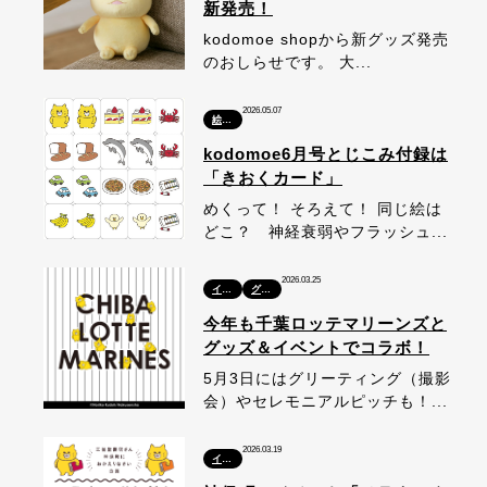
新発売！
kodomoe shopから新グッズ発売
のおしらせです。 大...
2026.05.07
絵本・本
kodomoe6月号とじこみ付録は
「きおくカード」
めくって！ そろえて！ 同じ絵は
どこ？ 神経衰弱やフラッシュ...
2026.03.25
イベント
グッズ
今年も千葉ロッテマリーンズと
グッズ＆イベントでコラボ！
5月3日にはグリーティング（撮影
会）やセレモニアルピッチも！...
2026.03.19
イベント